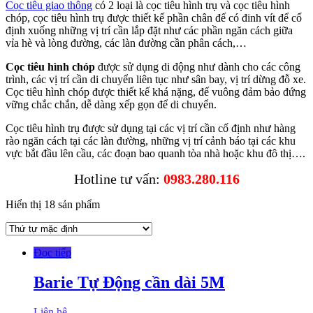
Cọc tiêu giao thông
có 2 loại là cọc tiêu hình trụ và cọc tiêu hình
chóp, cọc tiêu hình trụ được thiết kế phần chân đế có đinh vít để cố
định xuống những vị trí cần lắp đặt như các phần ngăn cách giữa
vỉa hè và lòng đường, các làn đường cần phân cách,…
Cọc tiêu hình chóp
được sử dụng di động như dành cho các công
trình, các vị trí cần di chuyển liên tục như sân bay, vị trí dừng đỗ xe.
Cọc tiêu hình chóp được thiết kế khá nặng, đế vuông đảm bảo đứng
vững chắc chắn, dễ dàng xếp gọn để di chuyển.
Cọc tiêu hình trụ được sử dụng tại các vị trí cần cố định như hàng
rào ngăn cách tại các làn đường, những vị trí cảnh báo tại các khu
vực bắt đầu lên cầu, các đoạn bao quanh tòa nhà hoặc khu đô thị….
Hotline tư vấn:
0983.280.116
Hiển thị 18 sản phẩm
Đọc tiếp
Barie Tự Động cần dài 5M
Liên hệ