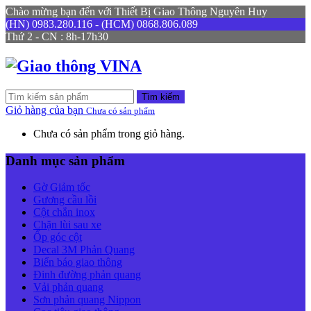
Chào mừng bạn đến với Thiết Bị Giao Thông Nguyên Huy
(HN) 0983.280.116 - (HCM) 0868.806.089
Thứ 2 - CN : 8h-17h30
Tìm kiếm
Giỏ hàng của bạn
Chưa có sản phẩm
Chưa có sản phẩm trong giỏ hàng.
Danh mục sản phẩm
Gờ Giảm tốc
Gương cầu lồi
Cột chắn inox
Chặn lùi sau xe
Ốp góc cột
Decal 3M Phản Quang
Biển báo giao thông
Đinh đường phản quang
Vải phản quang
Sơn phản quang Nippon