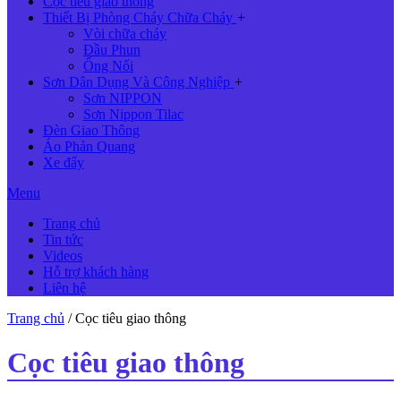
Cọc tiêu giao thông
Thiết Bị Phòng Cháy Chữa Cháy
+
Vòi chữa cháy
Đầu Phun
Ống Nối
Sơn Dân Dụng Và Công Nghiệp
+
Sơn NIPPON
Sơn Nippon Tilac
Đèn Giao Thông
Áo Phản Quang
Xe đẩy
Menu
Trang chủ
Tin tức
Videos
Hỗ trợ khách hàng
Liên hệ
Trang chủ
/ Cọc tiêu giao thông
Cọc tiêu giao thông