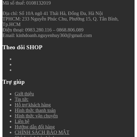
Mã số thuế: 0108132019
Địa chỉ: Số 10A ngõ 41 Thái Hà, Đống Đa, Hà Nội
TPHCM: 233 Nguyễn Phúc Chu, Phường 15, Q. Tân Bình,
Tp.HCM
Điện thoại: 0983.280.116 – 0868.806.089
Email: kinhdoanh.nguyenhuy360@gmail.com
Theo dõi SHOP
Trợ giúp
Giới thiệu
Tin tức
Hỗ trợ khách hàng
Hình thức thanh toán
Hình thức vận chuyển
Liên hệ
Hướng dẫn đổi hàng
CHÍNH SÁCH BẢO MẬT