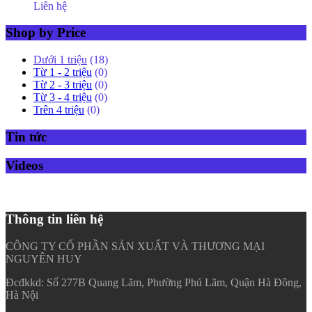
Liên hệ
Shop by Price
Dưới 1 triệu
(18)
Từ 1 - 2 triệu
(0)
Từ 2 - 3 triệu
(0)
Từ 3 - 4 triệu
(0)
Trên 4 triệu
(0)
Tin tức
Videos
Thông tin liên hệ
CÔNG TY CỔ PHẦN SẢN XUẤT VÀ THƯƠNG MẠI
NGUYÊN HUY
Đcđkkd: Số 277B Quang Lãm, Phường Phú Lãm, Quận Hà Đông,
Hà Nội