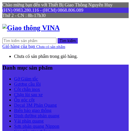
Chào mừng bạn đến với Thiết Bị Giao Thông Nguyên Huy
(HN) 0983.280.116 - (HCM) 0868.806.089
Thứ 2 - CN : 8h-17h30
Tìm kiếm
Giỏ hàng của bạn
Chưa có sản phẩm
Chưa có sản phẩm trong giỏ hàng.
Danh mục sản phẩm
Gờ Giảm tốc
Gương cầu lồi
Cột chắn inox
Chặn lùi sau xe
Ốp góc cột
Decal 3M Phản Quang
Biển báo giao thông
Đinh đường phản quang
Vải phản quang
Sơn phản quang Nippon