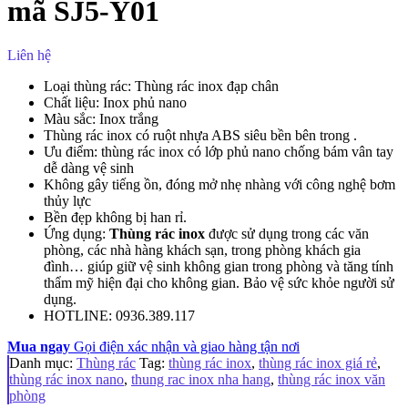
mã SJ5-Y01
Liên hệ
Loại thùng rác: Thùng rác inox đạp chân
Chất liệu: Inox phủ nano
Màu sắc: Inox trắng
Thùng rác inox có ruột nhựa ABS siêu bền bên trong .
Ưu điểm: thùng rác inox có lớp phủ nano chống bám vân tay
dễ dàng vệ sinh
Không gây tiếng ồn, đóng mở nhẹ nhàng với công nghệ bơm
thủy lực
Bền đẹp không bị han rỉ.
Ứng dụng:
Thùng rác inox
được sử dụng trong các văn
phòng, các nhà hàng khách sạn, trong phòng khách gia
đình… giúp giữ vệ sinh không gian trong phòng và tăng tính
thẩm mỹ hiện đại cho không gian. Bảo vệ sức khỏe người sử
dụng.
HOTLINE: 0936.389.117
Mua ngay
Gọi điện xác nhận và giao hàng tận nơi
Danh mục:
Thùng rác
Tag:
thùng rác inox
,
thùng rác inox giá rẻ
,
thùng rác inox nano
,
thung rac inox nha hang
,
thùng rác inox văn
phòng