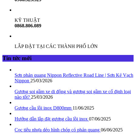
KỸ THUẬT
0868.806.089
LẮP ĐẶT TẠI CÁC THÀNH PHỐ LỚN
Tin tức mới
Sơn phản quang Nippon Reflective Road Line | Sơn Kẻ Vạch
Nippon
25/03/2026
Gương soi gầm xe di động và gương soi gầm xe cố định loại
nào tốt?
25/03/2026
Gương cầu lồi inox D800mm
11/06/2025
Hướng dẫn lắp đặt gương cầu lồi inox
07/06/2025
Cọc tiêu nhựa dẻo hình chóp có phản quang
06/06/2025