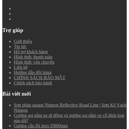
Trợ giúp
Giới thiệu
Tin tức
Hỗ trợ khách hàng
Hình thức thanh toán
Hình thức vận chuyển
Liên hệ
Hướng dẫn đổi hàng
CHÍNH SÁCH BẢO MẬT
Chính sách bảo hành
Bài viết mới
Sơn phản quang Nippon Reflective Road Line | Sơn Kẻ Vạch
Nippon
Gương soi gầm xe di động và gương soi gầm xe cố định loại
nào tốt?
Gương cầu lồi inox D800mm