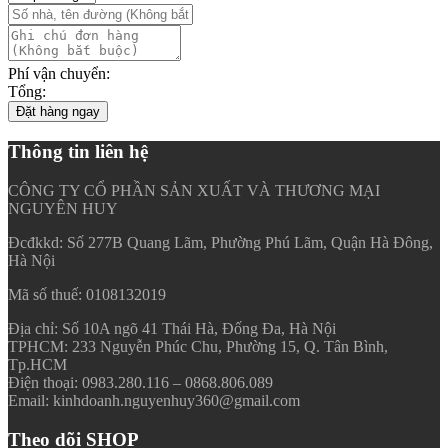
Phí vận chuyển:
Tổng:
Đặt hàng ngay
Thông tin liên hệ
CÔNG TY CỔ PHẦN SẢN XUẤT VÀ THƯƠNG MẠI
NGUYÊN HUY
Đcđkkd: Số 277B Quang Lãm, Phường Phú Lãm, Quận Hà Đông,
Hà Nội
Mã số thuế: 0108132019
Địa chỉ: Số 10A ngõ 41 Thái Hà, Đống Đa, Hà Nội
TPHCM: 233 Nguyễn Phúc Chu, Phường 15, Q. Tân Bình,
Tp.HCM
Điện thoại: 0983.280.116 – 0868.806.089
Email: kinhdoanh.nguyenhuy360@gmail.com
Theo dõi SHOP