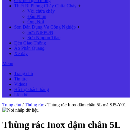
Cọc tiêu giao thông
Thiết Bị Phòng Cháy Chữa Cháy
+
Vòi chữa cháy
Đầu Phun
Ống Nối
Sơn Dân Dụng Và Công Nghiệp
+
Sơn NIPPON
Sơn Nippon Tilac
Đèn Giao Thông
Áo Phản Quang
Xe đẩy
Menu
Trang chủ
Tin tức
Videos
Hỗ trợ khách hàng
Liên hệ
Trang chủ
/
Thùng rác
/ Thùng rác Inox dậm chân 5L mã SJ5-Y01
Thùng rác Inox dậm chân 5L