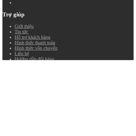
Trợ giúp
Giới thiệu
Tin tức
Hỗ trợ khách hàng
Hình thức thanh toán
Hình thức vận chuyển
Liên hệ
Hướng dẫn đổi hàng
CHÍNH SÁCH BẢO MẬT
Chính sách bảo hành
Bài viết mới
Sơn phản quang Nippon Reflective Road Line | Sơn Kẻ Vạch
Nippon
Gương soi gầm xe di động và gương soi gầm xe cố định loại
nào tốt?
Gương cầu lồi inox D800mm
Hướng dẫn lắp đặt gương cầu lồi inox
Cọc tiêu nhựa dẻo hình chóp có phản quang