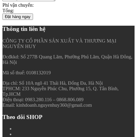
Phí vận chuyển:
Tổng:
Đặt hàng ngay
Thông tin liên hệ
CÔNG TY CỔ PHẦN SẢN XUẤT VÀ THƯƠNG MẠI
NGUYÊN HUY
Đcđkkd: Số 277B Quang Lãm, Phường Phú Lãm, Quận Hà Đông,
Hà Nội
Mã số thuế: 0108132019
Địa chỉ: Số 10A ngõ 41 Thái Hà, Đống Đa, Hà Nội
TPHCM: 233 Nguyễn Phúc Chu, Phường 15, Q. Tân Bình,
Tp.HCM
Điện thoại: 0983.280.116 – 0868.806.089
Email: kinhdoanh.nguyenhuy360@gmail.com
Theo dõi SHOP