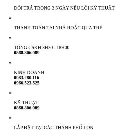
ĐỔI TRẢ TRONG 3 NGÀY NẾU LỖI KỸ THUẬT
THANH TOÁN TẠI NHÀ HOẶC QUA THẺ
TỔNG CSKH 8H30 - 18H00
0868.806.089
KINH DOANH
0983.280.116
0966.523.525
KỸ THUẬT
0868.806.089
LẮP ĐẶT TẠI CÁC THÀNH PHỐ LỚN