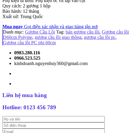
Phụ kiện đi kèm: Phụ kiện ốc vít lắp vào cột
Quy cách: 2 gương 1 hộp
Bảo hành: 12 tháng
Xuất xứ: Trung Quốc
Mua ngay
Gọi điện xác nhận và giao hàng tận nơi
Danh mục:
Gương Cầu Lồi
Tag:
bán gương cầu lồi
,
Gương cầu lồi
D60cm Polyme
,
gương cầu lồi giao thông
,
gương cầu lồi pc
,
Gương cầu lồi PC phi 60cm
0983.280.116
0966.523.525
kinhdoanh.nguyenhuy360@gmail.com
Liên hệ mua hàng
Hotline:
0123 456 789