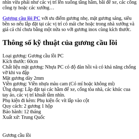
nhìn vừa phải như các vị trí lên xuống tầng hầm, bãi để xe, các cổng
công ty hoặc các xưởng…
Gương cầu lồi PC
với ưu điểm gương nhẹ, mặt gương sáng, siêu
bền so nếu lắp đặt tại các vị trí có mái che hoặc trong nhà xưởng và
giá cả chỉ chưa bằng một nửa so với gương inox cùng kích thước.
Thông số kỹ thuật của gương cầu lồi
Loại gương: Gương cầu lồi PC
Kích thước: 60cm
Chất liệu mặt gương: Nhựa PC có độ đàn hồi và có khả năng chống
vỡ khi va đập
Mặt gương dày 2mm
Viền gương: Viền nhựa màu cam (Có mí hoặc không mí)
Ứng dụng: Lắp đặt tại các hầm để xe, cổng tòa nhà, các khúc cua
tay áo, các vị trí khuất tầm nhìn.
Phụ kiện đi kèm: Phụ kiện ốc vít lắp vào cột
Quy cách: 2 gương 1 hộp
Bảo hành: 12 tháng
Xuất xứ: Trung Quốc
Gương cầu lồi