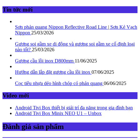
Tin tức mới
Sơn phản quang Nippon Reflective Road Line | Sơn Kẻ Vạch
Nippon
25/03/2026
Gương soi gầm xe di động và gương soi gầm xe cố định loại
nào tốt?
25/03/2026
Gương cầu lồi inox D800mm
11/06/2025
Hướng dẫn lắp đặt gương cầu lồi inox
07/06/2025
Cọc tiêu nhựa dẻo hình chóp có phản quang
06/06/2025
Video mới
Android Tivi Box thiết bị giải trí đa năng trong gia đình bạn
Android Tivi Box Minix NEO U1 – Unbox
Đánh giá sản phẩm