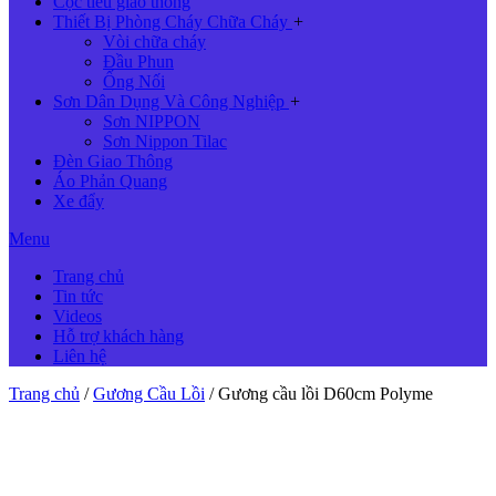
Cọc tiêu giao thông
Thiết Bị Phòng Cháy Chữa Cháy
+
Vòi chữa cháy
Đầu Phun
Ống Nối
Sơn Dân Dụng Và Công Nghiệp
+
Sơn NIPPON
Sơn Nippon Tilac
Đèn Giao Thông
Áo Phản Quang
Xe đẩy
Menu
Trang chủ
Tin tức
Videos
Hỗ trợ khách hàng
Liên hệ
Trang chủ
/
Gương Cầu Lồi
/ Gương cầu lồi D60cm Polyme