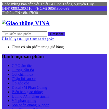
Chào mừng bạn đến với Thiết Bị Giao Thông Nguyên Huy
(HN) 0983.280.116 - (HCM) 0868.806.089
Thứ 2 - CN : 8h-17h30
Tìm kiếm
Giỏ hàng của bạn
Chưa có sản phẩm
Chưa có sản phẩm trong giỏ hàng.
Danh mục sản phẩm
Gờ Giảm tốc
Gương cầu lồi
Cột chắn inox
Chặn lùi sau xe
Ốp góc cột
Decal 3M Phản Quang
Biển báo giao thông
Đinh đường phản quang
Vải phản quang
Sơn phản quang Nippon