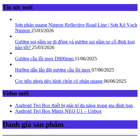
Tin tức mới
Sơn phản quang Nippon Reflective Road Line | Sơn Kẻ Vạch
Nippon
25/03/2026
Gương soi gầm xe di động và gương soi gầm xe cố định loại
nào tốt?
25/03/2026
Gương cầu lồi inox D800mm
11/06/2025
Hướng dẫn lắp đặt gương cầu lồi inox
07/06/2025
Cọc tiêu nhựa dẻo hình chóp có phản quang
06/06/2025
Video mới
Android Tivi Box thiết bị giải trí đa năng trong gia đình bạn
Android Tivi Box Minix NEO U1 – Unbox
Đánh giá sản phẩm