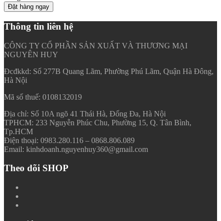
Đặt hàng ngay
Thông tin liên hệ
CÔNG TY CỔ PHẦN SẢN XUẤT VÀ THƯƠNG MẠI
NGUYÊN HUY
Đcđkkd: Số 277B Quang Lãm, Phường Phú Lãm, Quận Hà Đông,
Hà Nội
Mã số thuế: 0108132019
Địa chỉ: Số 10A ngõ 41 Thái Hà, Đống Đa, Hà Nội
TPHCM: 233 Nguyễn Phúc Chu, Phường 15, Q. Tân Bình,
Tp.HCM
Điện thoại: 0983.280.116 – 0868.806.089
Email: kinhdoanh.nguyenhuy360@gmail.com
Theo dõi SHOP