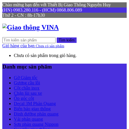
Chào mừng bạn đến với Thiết Bị Giao Thông Nguyên Huy
(HN) 0983.280.116 - (HCM) 0868.806.089
Thứ 2 - CN : 8h-17h30
Tìm kiếm
Giỏ hàng của bạn
Chưa có sản phẩm
Chưa có sản phẩm trong giỏ hàng.
Danh mục sản phẩm
Gờ Giảm tốc
Gương cầu lồi
Cột chắn inox
Chặn lùi sau xe
Ốp góc cột
Decal 3M Phản Quang
Biển báo giao thông
Đinh đường phản quang
Vải phản quang
Sơn phản quang Nippon