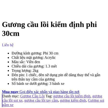
Gương cầu lồi kiểm định phi
30cm
Liên hệ
Đường kính gương: Phi 30 cm
Chất liệu mặt gương: Acrylic
Màu sắc: Viền đen
Chiều dài của gương: 1.3 mét
Trọng lượng: 2kg
Đèn pin: 1 chiếc, đèn sử dụng pin dễ dàng thay thế và gắn
trên thân tay cầm của gương
Số bánh xe dưới gương: 3 bánh xe
Mua ngay
Gọi điện xác nhận và giao hàng tận nơi
Danh mục:
Gương Cầu Lồi
Tag:
gương cầu lồi kiểm định
,
gương
cầu lồi soi xe
,
gương cầu lồi tay cầm
,
gương kiểm định
,
Gương soi
gầm xe