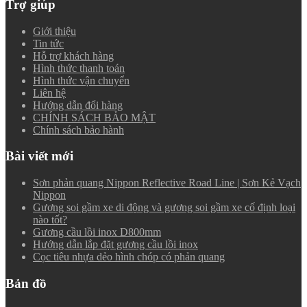
Trợ giúp
Giới thiệu
Tin tức
Hỗ trợ khách hàng
Hình thức thanh toán
Hình thức vận chuyển
Liên hệ
Hướng dẫn đổi hàng
CHÍNH SÁCH BẢO MẬT
Chính sách bảo hành
Bài viết mới
Sơn phản quang Nippon Reflective Road Line | Sơn Kẻ Vạch
Nippon
Gương soi gầm xe di động và gương soi gầm xe cố định loại
nào tốt?
Gương cầu lồi inox D800mm
Hướng dẫn lắp đặt gương cầu lồi inox
Cọc tiêu nhựa dẻo hình chóp có phản quang
Bản đồ