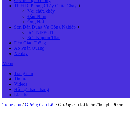
Cọc tiêu giao thông
Thiết Bị Phòng Cháy Chữa Cháy
+
Vòi chữa cháy
Đầu Phun
Ống Nối
Sơn Dân Dụng Và Công Nghiệp
+
Sơn NIPPON
Sơn Nippon Tilac
Đèn Giao Thông
Áo Phản Quang
Xe đẩy
Menu
Trang chủ
Tin tức
Videos
Hỗ trợ khách hàng
Liên hệ
Trang chủ
/
Gương Cầu Lồi
/ Gương cầu lồi kiểm định phi 30cm