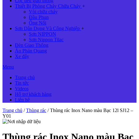
Cọc tiêu giao thông
Thiết Bị Phòng Cháy Chữa Cháy
+
Vòi chữa cháy
Đầu Phun
Ống Nối
Sơn Dân Dụng Và Công Nghiệp
+
Sơn NIPPON
Sơn Nippon Tilac
Đèn Giao Thông
Áo Phản Quang
Xe đẩy
Menu
Trang chủ
Tin tức
Videos
Hỗ trợ khách hàng
Liên hệ
Trang chủ
/
Thùng rác
/ Thùng rác Inox Nano màu Bạc 12l SJ12 –
Y01
Thùng rác Inox Nano màu Bạc