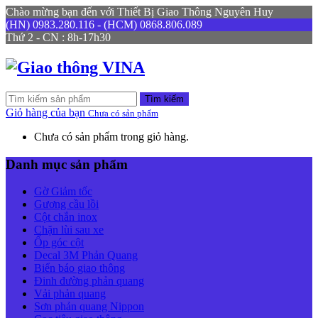
Chào mừng bạn đến với Thiết Bị Giao Thông Nguyên Huy
(HN) 0983.280.116 - (HCM) 0868.806.089
Thứ 2 - CN : 8h-17h30
Tìm kiếm
Giỏ hàng của bạn
Chưa có sản phẩm
Chưa có sản phẩm trong giỏ hàng.
Danh mục sản phẩm
Gờ Giảm tốc
Gương cầu lồi
Cột chắn inox
Chặn lùi sau xe
Ốp góc cột
Decal 3M Phản Quang
Biển báo giao thông
Đinh đường phản quang
Vải phản quang
Sơn phản quang Nippon