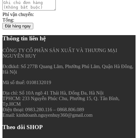
Phí vận chuyển:
Tổng:
Đặt hàng ngay
Thông tin liên hệ
CÔNG TY CỔ PHẦN SẢN XUẤT VÀ THƯƠNG MẠI
NGUYÊN HUY
Đcđkkd: Số 277B Quang Lãm, Phường Phú Lãm, Quận Hà Đông,
Hà Nội
Mã số thuế: 0108132019
Địa chỉ: Số 10A ngõ 41 Thái Hà, Đống Đa, Hà Nội
TPHCM: 233 Nguyễn Phúc Chu, Phường 15, Q. Tân Bình,
Tp.HCM
Điện thoại: 0983.280.116 – 0868.806.089
Email: kinhdoanh.nguyenhuy360@gmail.com
Theo dõi SHOP