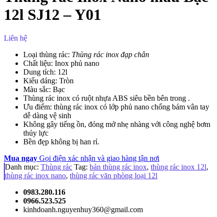
12l SJ12 – Y01
Liên hệ
Loại thùng rác:
Thùng rác inox đạp chân
Chất liệu: Inox phủ nano
Dung tích: 12l
Kiểu dáng: Tròn
Màu sắc: Bạc
Thùng rác inox có ruột nhựa ABS siêu bền bên trong .
Ưu điểm: thùng rác inox có lớp phủ nano chống bám vân tay
dễ dàng vệ sinh
Không gây tiếng ồn, đóng mở nhẹ nhàng với công nghệ bơm
thủy lực
Bền đẹp không bị han rỉ.
Mua ngay
Gọi điện xác nhận và giao hàng tận nơi
Danh mục:
Thùng rác
Tag:
bán thùng rác inox
,
thùng rác inox 12l
,
thùng rác inox nano
,
thùng rác văn phòng loại 12l
0983.280.116
0966.523.525
kinhdoanh.nguyenhuy360@gmail.com