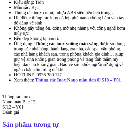
Kiểu dáng: Tròn
Màu sắc: Bạc
Thùng rác inox có ruột nhựa ABS siêu bền bên trong .
Ưu điểm: thùng rác inox có lớp phủ nano chống bám vân tay
dễ dàng vệ sinh
Không gây tiếng ồn, đóng mở nhẹ nhàng với công nghệ bơm
thủy lực
Bền đẹp không bị han rỉ.
Ứng dụng:
Thùng rác inox vuông màu vàng
được sử dụng
trong các nhà hàng, hành lang tòa nhà, các spa, văn phòng,
các nhà hàng khách sạn, trong phòng khách gia đình… giúp
giữ vệ sinh không gian trong phòng và tăng tính thẩm mỹ
hiện đại cho không gian. Bảo vệ sức khỏe người sử dụng và
ngăn chặn côn trùng uế khí.
HOTLINE: 0936.389.117
Xem thêm:
Thùng rác Inox Nano màu đen 8l SJ8 – F01
Thùng rác Inox
Nano màu Bạc 12l
SJ12 – Y01
Đánh giá
Sản phẩm tương tự