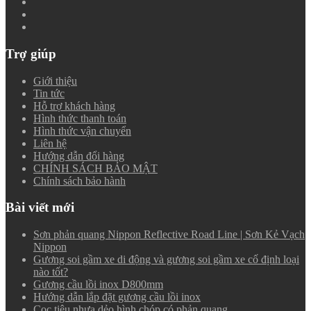
Trợ giúp
Giới thiệu
Tin tức
Hỗ trợ khách hàng
Hình thức thanh toán
Hình thức vận chuyển
Liên hệ
Hướng dẫn đổi hàng
CHÍNH SÁCH BẢO MẬT
Chính sách bảo hành
Bài viết mới
Sơn phản quang Nippon Reflective Road Line | Sơn Kẻ Vạch
Nippon
Gương soi gầm xe di động và gương soi gầm xe cố định loại
nào tốt?
Gương cầu lồi inox D800mm
Hướng dẫn lắp đặt gương cầu lồi inox
Cọc tiêu nhựa dẻo hình chóp có phản quang