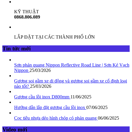
KỸ THUẬT
0868.806.089
LẮP ĐẶT TẠI CÁC THÀNH PHỐ LỚN
Tin tức mới
Sơn phản quang Nippon Reflective Road Line | Sơn Kẻ Vạch
Nippon
25/03/2026
Gương soi gầm xe di động và gương soi gầm xe cố định loại
nào tốt?
25/03/2026
Gương cầu lồi inox D800mm
11/06/2025
Hướng dẫn lắp đặt gương cầu lồi inox
07/06/2025
Cọc tiêu nhựa dẻo hình chóp có phản quang
06/06/2025
Video mới