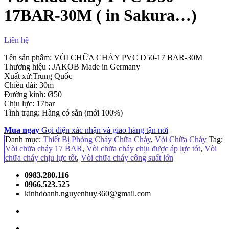
17BAR-30M ( in Sakura…)
Liên hệ
Tên sản phẩm: VÒI CHỮA CHÁY PVC D50-17 BAR-30M
Thương hiệu : JAKOB Made in Germany
Xuất xứ:Trung Quốc
Chiều dài: 30m
Đường kính: Ø50
Chịu lực: 17bar
Tình trạng: Hàng có sẵn (mới 100%)
Mua ngay
Gọi điện xác nhận và giao hàng tận nơi
Danh mục:
Thiết Bị Phòng Cháy Chữa Cháy
,
Vòi Chữa Cháy
Tag:
Vòi chữa cháy 17 BAR
,
Vòi chữa cháy chịu được áp lực tót
,
Vòi
chữa cháy chịu lực tốt
,
Vòi chữa cháy công suất lớn
0983.280.116
0966.523.525
kinhdoanh.nguyenhuy360@gmail.com