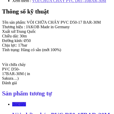
Xem thêm :
VÒI CHỮA CHÁY PVC D65 -10BAR-30M
Thông số kỹ thuật
Tên sản phẩm: VÒI CHỮA CHÁY PVC D50-17 BAR-30M
Thương hiệu : JAKOB Made in Germany
Xuất xứ:Trung Quốc
Chiều dài: 30m
Đường kính: Ø50
Chịu lực: 17bar
Tình trạng: Hàng có sẵn (mới 100%)
Vòi chữa cháy
PVC D50-
17BAR-30M ( in
Sakura…)
Đánh giá
Sản phẩm tương tự
Đọc tiếp