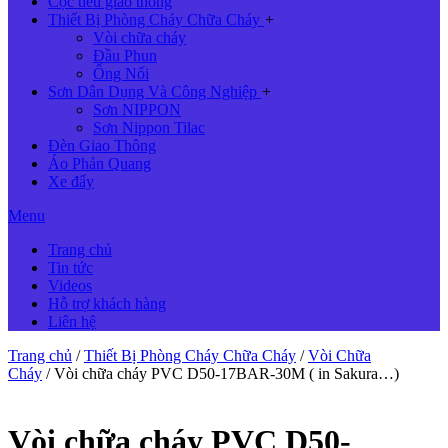
Cọc tiêu giao thông
Thiết Bị Phòng Cháy Chữa Cháy
+
Vòi chữa cháy
Đầu Phun
Ống Nối
Sơn Dân Dụng Và Công Nghiệp
+
Sơn NIPPON
Sơn Nippon Tilac
Đèn Giao Thông
Áo Phản Quang
Xe đẩy
Menu
Trang chủ
Tin tức
Videos
Hỗ trợ khách hàng
Liên hệ
Trang chủ
/
Thiết Bị Phòng Cháy Chữa Cháy
/
Vòi Chữa
Cháy
/ Vòi chữa cháy PVC D50-17BAR-30M ( in Sakura…)
Vòi chữa cháy PVC D50-