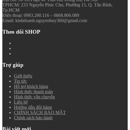
TPHCM: 233 Nguyễn Phúc Chu, Phường 15, Q. Tân Bình,
Tp.HCM
Điện thoại: 0983.280.116 – 0868.806.089
Email: kinhdoanh.nguyenhuy360@gmail.com
Theo dõi SHOP
Trợ giúp
Giới thiệu
Tin tức
Hỗ trợ khách hàng
Hình thức thanh toán
Hình thức vận chuyển
Liên hệ
Hướng dẫn đổi hàng
CHÍNH SÁCH BẢO MẬT
Chính sách bảo hành
Bài viết mới