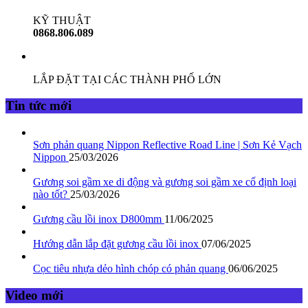
KỸ THUẬT
0868.806.089
LẮP ĐẶT TẠI CÁC THÀNH PHỐ LỚN
Tin tức mới
Sơn phản quang Nippon Reflective Road Line | Sơn Kẻ Vạch
Nippon
25/03/2026
Gương soi gầm xe di động và gương soi gầm xe cố định loại
nào tốt?
25/03/2026
Gương cầu lồi inox D800mm
11/06/2025
Hướng dẫn lắp đặt gương cầu lồi inox
07/06/2025
Cọc tiêu nhựa dẻo hình chóp có phản quang
06/06/2025
Video mới