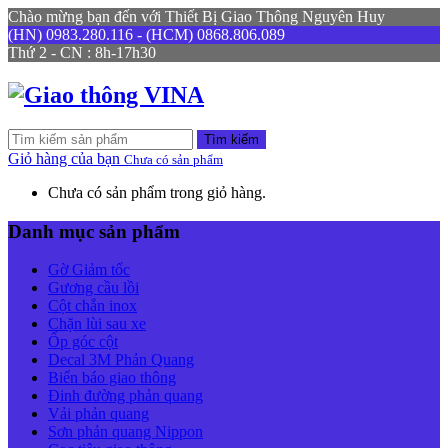
Chào mừng bạn đến với Thiết Bị Giao Thông Nguyên Huy
(HN) 0983.280.116 - (HCM) 0868.806.089
Thứ 2 - CN : 8h-17h30
Tìm kiếm
Giỏ hàng của bạn
Chưa có sản phẩm
Chưa có sản phẩm trong giỏ hàng.
Danh mục sản phẩm
Gờ Giảm tốc
Gương cầu lồi
Cột chắn inox
Chặn lùi sau xe
Ốp góc cột
Decal 3M Phản Quang
Biển báo giao thông
Đinh đường phản quang
Vải phản quang
Sơn phản quang Nippon