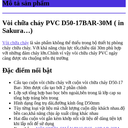
Mô tả sản phẩm
Vòi chữa cháy PVC D50-17BAR-30M ( in
Sakura…)
Vòi chữa cháy
là sản phẩm không thể thiếu trong bộ thiết bị phòng
cháy chữa cháy. Với khả năng chịu lực tốt,chiều dài 30m phù hợp
với những đám cháy lớn.Chính vì vậy vòi chữa cháy PVC ngày
càng được ưa chuộng trên thị trường
Đặc điểm nổi bật
Cấu tạo cuộn vòi chữa cháy với cuộn vòi chữa cháy D50-17
Bar- 30m được cấu tạo bởi 2 phần chính
Lớp sợi tổng hợp bao bọc bên ngoài,bên trong là lớp cap su
tổng hợp tráng bên trong
Hình dạng ống trụ dài,đường kính ống D50mm
Tùy từng loại vật liệu mà chất lượng cuộn dây khách nhau.độ
bền cao,khả năng chịu áp xuất cũng khác nhau
Hai đầu cuộn vòi gắn kèm khớp nối vật liệu dễ dàng tiện lợi
khi lắp nối để sử dụng