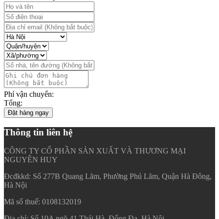
Phí vận chuyển:
Tổng:
Đặt hàng ngay
Thông tin liên hệ
CÔNG TY CỔ PHẦN SẢN XUẤT VÀ THƯƠNG MẠI
NGUYÊN HUY
Đcđkkd: Số 277B Quang Lãm, Phường Phú Lãm, Quận Hà Đông,
Hà Nội
Mã số thuế: 0108132019
Địa chỉ: Số 10A ngõ 41 Thái Hà, Đống Đa, Hà Nội