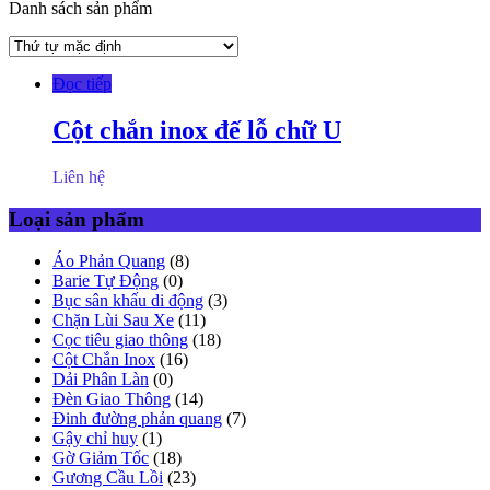
Danh sách sản phẩm
Đọc tiếp
Cột chắn inox đế lỗ chữ U
Liên hệ
Loại sản phẩm
Áo Phản Quang
(8)
Barie Tự Động
(0)
Bục sân khấu di động
(3)
Chặn Lùi Sau Xe
(11)
Cọc tiêu giao thông
(18)
Cột Chắn Inox
(16)
Dải Phân Làn
(0)
Đèn Giao Thông
(14)
Đinh đường phản quang
(7)
Gậy chỉ huy
(1)
Gờ Giảm Tốc
(18)
Gương Cầu Lồi
(23)