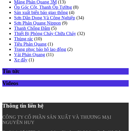
Màng Phản Quang 3M
(13)
Ốp Góc Cột, Thanh Ốp Tường
(8)
Sản xuất biển báo giao thông
(4)
Sơn Dân Dụng Và Công Nghiệp
(34)
Sơn Phản Quang Nippon
(9)
Thanh Chống Đâm
(5)
Thiết Bị Phòng Cháy Chữa Cháy
(32)
Thùng rác
(10)
Tiêu Phản Quang
(1)
Trang phục bảo hộ lao động
(2)
Vải Phản Quang
(11)
Xe đẩy
(1)
Tin tức
Videos
Thông tin liên hệ
CÔNG TY CỔ PHẦN SẢN XUẤT VÀ THƯƠNG MẠI
NGUYÊN HUY