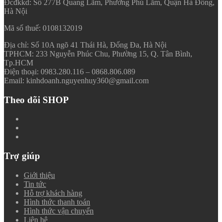
Đcđkkd: Số 277B Quang Lãm, Phường Phú Lãm, Quận Hà Đông,
Hà Nội
Mã số thuế: 0108132019
Địa chỉ: Số 10A ngõ 41 Thái Hà, Đống Đa, Hà Nội
TPHCM: 233 Nguyễn Phúc Chu, Phường 15, Q. Tân Bình,
Tp.HCM
Điện thoại: 0983.280.116 – 0868.806.089
Email: kinhdoanh.nguyenhuy360@gmail.com
Theo dõi SHOP
Trợ giúp
Giới thiệu
Tin tức
Hỗ trợ khách hàng
Hình thức thanh toán
Hình thức vận chuyển
Liên hệ