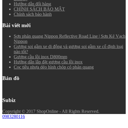
Hướng dẫn đổi hàng
CHÍNH SÁCH BẢO MẬT
Chính sách bảo hành
Bài viết mới
Sơn phản quang Nippon Reflective Road Line | Sơn Kẻ Vạch
Nippon
Gương soi gầm xe di động và gương soi gầm xe cố định loại
nào tốt?
Gương cầu lồi inox D800mm
Hướng dẫn lắp đặt gương cầu lồi inox
Cọc tiêu nhựa dẻo hình chóp có phản quang
Bản đồ
Subiz
Copyright © 2017 ShopOnline - All Rights Reserved.
0983280116