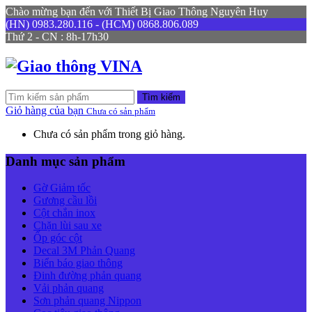
Chào mừng bạn đến với Thiết Bị Giao Thông Nguyên Huy
(HN) 0983.280.116 - (HCM) 0868.806.089
Thứ 2 - CN : 8h-17h30
Tìm kiếm
Giỏ hàng của bạn
Chưa có sản phẩm
Chưa có sản phẩm trong giỏ hàng.
Danh mục sản phẩm
Gờ Giảm tốc
Gương cầu lồi
Cột chắn inox
Chặn lùi sau xe
Ốp góc cột
Decal 3M Phản Quang
Biển báo giao thông
Đinh đường phản quang
Vải phản quang
Sơn phản quang Nippon