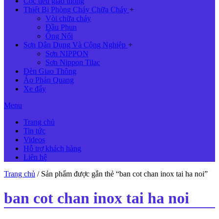
Cọc tiêu giao thông
Thiết Bị Phòng Cháy Chữa Cháy
+
Vòi chữa cháy
Đầu Phun
Ống Nối
Sơn Dân Dụng Và Công Nghiệp
+
Sơn NIPPON
Sơn Nippon Tilac
Đèn Giao Thông
Áo Phản Quang
Xe đẩy
Menu
Trang chủ
Tin tức
Videos
Hỗ trợ khách hàng
Liên hệ
Trang chủ
/ Sản phẩm được gắn thẻ “ban cot chan inox tai ha noi”
ban cot chan inox tai ha noi