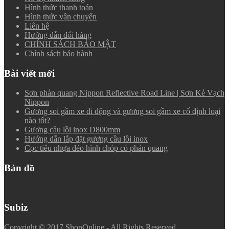
Hình thức thanh toán
Hình thức vận chuyển
Liên hệ
Hướng dẫn đổi hàng
CHÍNH SÁCH BẢO MẬT
Chính sách bảo hành
Bài viết mới
Sơn phản quang Nippon Reflective Road Line | Sơn Kẻ Vạch
Nippon
Gương soi gầm xe di động và gương soi gầm xe cố định loại
nào tốt?
Gương cầu lồi inox D800mm
Hướng dẫn lắp đặt gương cầu lồi inox
Cọc tiêu nhựa dẻo hình chóp có phản quang
Bản đồ
Subiz
Copyright © 2017 ShopOnline - All Rights Reserved.