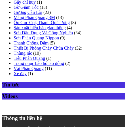
Gậy chỉ huy
(1)
Gờ Giảm Tốc
(18)
Gương Cầu Lồi
(23)
Màng Phản Quang 3M
(13)
Ốp Góc Cột, Thanh Ốp Tường
(8)
Sản xuất biển báo giao thông
(4)
Sơn Dân Dụng Và Công Nghiệp
(34)
Sơn Phản Quang Nippon
(9)
Thanh Chống Đâm
(5)
Thiết Bị Phòng Cháy Chữa Cháy
(32)
Thùng rác
(10)
Tiêu Phản Quang
(1)
Trang phục bảo hộ lao động
(2)
Vải Phản Quang
(11)
Xe đẩy
(1)
Tin tức
Videos
Thông tin liên hệ