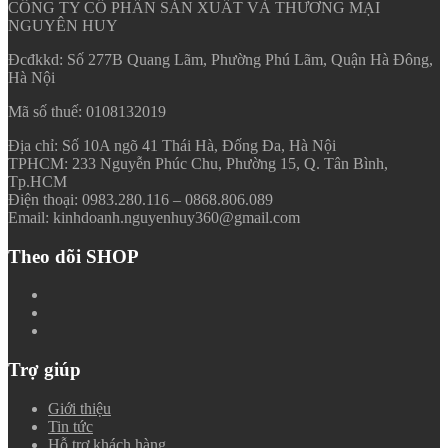
CÔNG TY CỔ PHẦN SẢN XUẤT VÀ THƯƠNG MẠI
NGUYÊN HUY
Đcđkkd: Số 277B Quang Lãm, Phường Phú Lãm, Quận Hà Đông,
Hà Nội
Mã số thuế: 0108132019
Địa chỉ: Số 10A ngõ 41 Thái Hà, Đống Đa, Hà Nội
TPHCM: 233 Nguyễn Phúc Chu, Phường 15, Q. Tân Bình,
Tp.HCM
Điện thoại: 0983.280.116 – 0868.806.089
Email: kinhdoanh.nguyenhuy360@gmail.com
Theo dõi SHOP
Trợ giúp
Giới thiệu
Tin tức
Hỗ trợ khách hàng