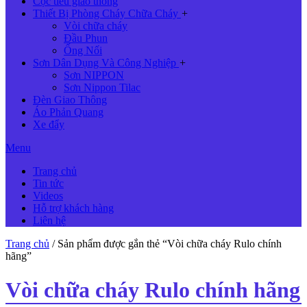
Cọc tiêu giao thông
Thiết Bị Phòng Cháy Chữa Cháy
+
Vòi chữa cháy
Đầu Phun
Ống Nối
Sơn Dân Dụng Và Công Nghiệp
+
Sơn NIPPON
Sơn Nippon Tilac
Đèn Giao Thông
Áo Phản Quang
Xe đẩy
Menu
Trang chủ
Tin tức
Videos
Hỗ trợ khách hàng
Liên hệ
Trang chủ
/ Sản phẩm được gắn thẻ “Vòi chữa cháy Rulo chính
hãng”
Vòi chữa cháy Rulo chính hãng