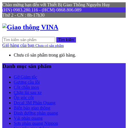
Chào mừng bạn đến với Thiết Bị Giao Thông Nguyên Huy
(HN) 0983.280.116 - (HCM) 0868.806.089
Thứ 2 - CN : 8h-17h30
Tìm kiếm
Giỏ hàng của bạn
Chưa có sản phẩm
Chưa có sản phẩm trong giỏ hàng.
Danh mục sản phẩm
Gờ Giảm tốc
Gương cầu lồi
Cột chắn inox
Chặn lùi sau xe
Ốp góc cột
Decal 3M Phản Quang
Biển báo giao thông
Đinh đường phản quang
Vải phản quang
Sơn phản quang Nippon