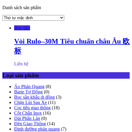
Danh sách sản phẩm
Đọc tiếp
Vòi Rulo–30M Tiêu chuẩn châu Âu 欧
标
Liên hệ
Loại sản phẩm
Áo Phản Quang
(8)
Barie Tự Động
(0)
Bục sân khấu di động
(3)
Chặn Lùi Sau Xe
(11)
Cọc tiêu giao thông
(18)
Cột Chắn Inox
(16)
Dải Phân Làn
(0)
Đèn Giao Thông
(14)
Đinh đường phản quang
(7)